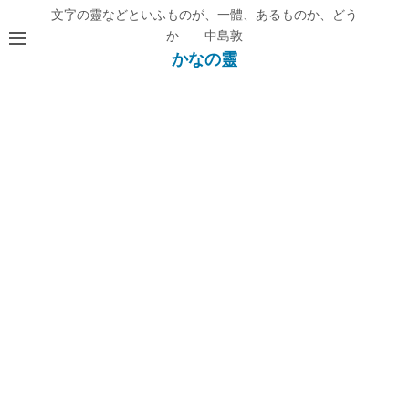
コ
文字の靈などといふものが、一體、あるものか、どう
ン
か——中島敦
テ
かなの靈
ン
ツ
へ
ス
キ
ッ
プ