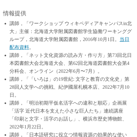
情報提供
講師，「ワークショップ ウィキペディアキャンパスin北
大」主催：北海道大学附属図書館学生協働ワーキンググ
ループ，北海道大学附属図書館，2016年10月1日。
当日
配布資料
。
講師，「ネット文化資源の読み方・作り方」第73回北日
本図書館大会北海道大会、第62回北海道図書館大会第4
分科会、オンライン（2022年6月〜7月）。
講師，「「いろは」の19世紀: 文字と教育の文化史」第
28回人文学への挑戦、紀伊國屋札幌本店、2022年7月10
日。
講師，「明治初期平仮名活字への違和と順応」企画展
「活字 近代日本を支えた小さな巨人たち」連続講座
「印刷と文字・活字のお話し」、横浜市歴史博物館、
2022年1月22日。
講師，「日本語研究に役立つ情報資源の効果的な使い