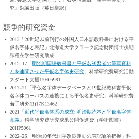
究』勉誠出版（英日翻訳）
競争的研究資金
2013「20世紀以前刊行の外国人日本語教科書における平
仮名字体と表記」北海道大学クラーク記念財団博士後期
課程在学生研究助成
2015–17「
明治期国語教科書と平仮名初習者の筆写資料
とを連関させた平仮名字体史研究
」科学研究費研究活動
スタート支援15H05981
2017–21「平仮名字体データベースと19世紀教科書平仮
名字体コーパスの連携による平仮名史研究」科学研究費
若手研究(B)17K13462
2021『
近代平仮名体系の成立: 明治期読本と平仮名字体
意識
』科学研究費研究成果公開促進費（学術図書）
20HP5061
2022–26「明治10年代国字改良運動の表記論的把握」科