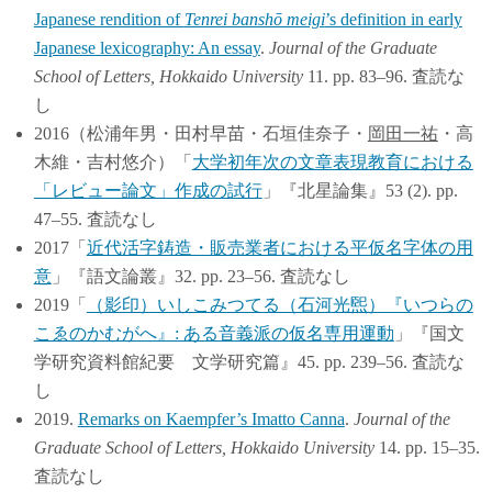
Japanese rendition of
Tenrei banshō meigi
’s definition in early
Japanese lexicography: An essay
.
Journal of the Graduate
School of Letters, Hokkaido University
11. pp. 83–96. 査読な
し
2016（松浦年男・田村早苗・石垣佳奈子・
岡田一祐
・高
木維・吉村悠介）「
大学初年次の文章表現教育における
「レビュー論文」作成の試行
」『北星論集』53 (2). pp.
47–55. 査読なし
2017「
近代活字鋳造・販売業者における平仮名字体の用
意
」『語文論叢』32. pp. 23–56. 査読なし
2019「
（影印）いしこみつてる（石河光煕）『いつらの
こゑのかむがへ』: ある音義派の仮名専用運動
」『国文
学研究資料館紀要 文学研究篇』45. pp. 239–56. 査読な
し
2019.
Remarks on Kaempfer’s Imatto Canna
.
Journal of the
Graduate School of Letters, Hokkaido University
14. pp. 15–35.
査読なし