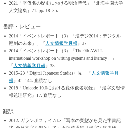
2021「平仮名の歴史における明治時代」『北海学園大学
人文論集』71. pp. 18–35.
書評・レビュー
2014「イベントレポート（3）「漢デジ2014：デジタル
翻刻の未来」」『
人文情報学月報
』37
2014「イベントレポート（3）「The 9th AWLL
international workshop on writing systems and literacy」」
『
人文情報学月報
』38
2015–23「Digital Japanese Studies寸見」『
人文情報学月
報
』45–144. 査読なし
2018「Unicode 10.0における変体仮名収録」『漢字文献情
報処理研究』17. 査読なし
翻訳
2012. ガランボス，イムレ「写本の実態から見た字書記
述: 会意文字を例として」石塚晴通編『漢字字体史研