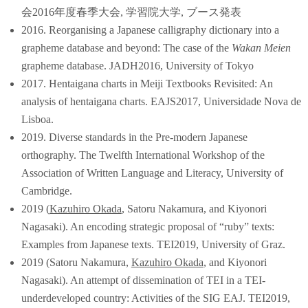
会2016年度春季大会, 学習院大学, ブース発表
2016. Reorganising a Japanese calligraphy dictionary into a
grapheme database and beyond: The case of the
Wakan Meien
grapheme database. JADH2016, University of Tokyo
2017. Hentaigana charts in Meiji Textbooks Revisited: An
analysis of hentaigana charts. EAJS2017, Universidade Nova de
Lisboa.
2019. Diverse standards in the Pre-modern Japanese
orthography. The Twelfth International Workshop of the
Association of Written Language and Literacy, University of
Cambridge.
2019 (
Kazuhiro Okada
, Satoru Nakamura, and Kiyonori
Nagasaki). An encoding strategic proposal of “ruby” texts:
Examples from Japanese texts. TEI2019, University of Graz.
2019 (Satoru Nakamura,
Kazuhiro Okada
, and Kiyonori
Nagasaki). An attempt of dissemination of TEI in a TEI-
underdeveloped country: Activities of the SIG EAJ. TEI2019,