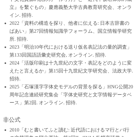
立』を繫ぐもの」慶應義塾大学古典教育研究会、オンラ
イン. 招待.
2022「資料の構造を探り、他者に伝える: 日本古辞書の
ばあい」第27回情報知識学フォーラム、国立情報学研究
所. 招待.
2023「明治10年代における送り仮名表記法の量的調査」
第133回国語語彙史研究会, オンライン. 招待.
2024「活版印刷は十九世紀の文字・表記をどのように変
えたと言えるか」第15回十九世紀文学研究会、法政大学.
招待.
2025「石塚漢字字体史モデルの背景を探る」HNG公開20
周年記念連続研究集会「字体史研究と文字情報データベ
ース」第2回. オンライン. 招待.
非公式
2010「むと書いてふと讀む: 近代語におけるマ行とバ行