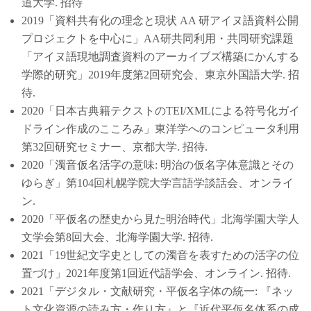
道大学. 招待
2019「資料共有化の理念と現状 AA 研アイヌ語資料公開
プロジェクトを中心に」AA研共同利用・共同研究課題
「アイヌ語現地調査資料のアーカイブズ構築にかんする
学際的研究」2019年度第2回研究会、東京外国語大学. 招
待.
2020「日本古典籍テクストのTEI/XMLによる符号化ガイ
ドライン作成のこころみ」東洋学へのコンピュータ利用
第32回研究セミナー、京都大学. 招待.
2020「濁音仮名活字の意味: 明治の仮名字体意識とその
ゆらぎ」第104回札幌学院大学言語学談話会、オンライ
ン.
2020「平仮名の歴史から見た明治時代」北海学園大学人
文学会第8回大会、北海学園大学. 招待.
2021「19世紀文字史としての濁音を表すための活字の位
置づけ」2021年度第1回近代語学会、オンライン. 招待.
2021「デジタル・文献研究・平仮名字体の統一: 『ネッ
ト文化資源の読み方・作り方』と『近代平仮名体系の成