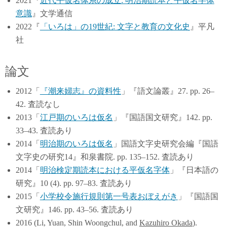
2021『
近代平仮名体系の成立: 明治期読本と平仮名字体
意識
』文学通信
2022『
「いろは」の19世紀: 文字と教育の文化史
』平凡
社
論文
2012「
『潮来婦志』の資料性
」『語文論叢』27. pp. 26–
42. 査読なし
2013「
江戸期のいろは仮名
」『国語国文研究』142. pp.
33–43. 査読あり
2014「
明治期のいろは仮名
」国語文字史研究会編『国語
文字史の研究14』和泉書院. pp. 135–152. 査読あり
2014「
明治検定期読本における平仮名字体
」『日本語の
研究』10 (4). pp. 97–83. 査読あり
2015「
小学校令施行規則第一号表おぼえがき
」『国語国
文研究』146. pp. 43–56. 査読あり
2016 (Li, Yuan, Shin Woongchul, and
Kazuhiro Okada
).