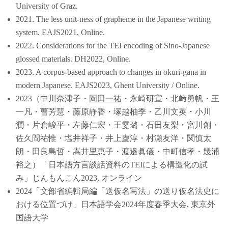
University of Graz.
2021. The less unit-ness of grapheme in the Japanese writing
system. EAJS2021, Online.
2022. Considerations for the TEI encoding of Sino-Japanese
glossed materials. DH2022, Online.
2023. A corpus-based approach to changes in okuri-gana in
modern Japanese. EAJS2023, Ghent University / Online.
2023（中川奈津子・
岡田一祐
・永崎研宣・北﨑勇帆・王
一凡・曹芳慧・藤原静香・塚越柚季・乙川文英・小川
潤・片倉峻平・左藤仁宏・王雯璐・石田友梨・宮川創・
佐久間祐惟・塩井祥子・井上慶淳・村瀬友洋・関慎太
朗・田良島哲・嵩井里恵子・渡邉眞儀・中町信孝・幾浦
裕之）「日本語方言談話資料のTEIによる構造化の試
み」じんもんこん2023, オンライン
2024「文部省編輯局編「送仮名写法」の送り仮名法史に
おける位置づけ」日本語学会2024年度春季大会, 東京外
国語大学