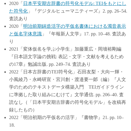
2020「
日本平安期古辞書の符号化モデル: TEIをもとにし
た符号化
」『デジタルヒューマニティーズ』2. pp. 26–54.
査読あり
2020「
明治前期鋳造活字の平仮名書体における濁音表示
と仮名字体意識
」『年報新人文学』17. pp. 10–48. 査読あ
り
2021「変体仮名を学ぶ小学生」加藤重広・岡墻裕剛編
『日本語文字論の挑戦: 表記・文字・文献を考えるため
の17章』勉誠出版. pp. 249–74. 査読あり
2022「日本古辞書のTEI符号化」石田友梨・大向一輝・
小風綾乃・永崎研宣・宮川創・渡邉要一郞（編）『人文
学のためのテキストデータ構築入門 TEIガイドライン
に準拠した取り組みにむけて』文学通信. pp. 206–40. 査
読なし（「日本平安期古辞書の符号化モデル」を改稿再
録したもの）
2022「明治初期の平仮名の活字」『書物学』21. pp. 10–
18.