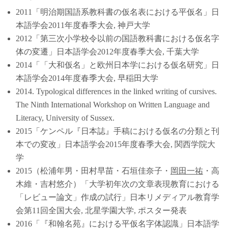
2011「明治期国語系教科書の仮名表における平仮名」日
本語学会2011年度春季大会, 神戸大学
2012「第三次小学校令以前の国語教科書における仮名字
体の変遷」日本語学会2012年度春季大会, 千葉大学
2014「「大和仮名」と欧州日本学における仮名研究」日
本語学会2014年度春季大会, 早稲田大学
2014. Typological differences in the linked writing of cursives.
The Ninth International Workshop on Written Language and
Literacy, University of Sussex.
2015「ケンペル『日本誌』手稿における仮名の分類と刊
本での変改」日本語学会2015年度春季大会, 関西学院大
学
2015（松浦年男・田村早苗・石垣佳奈子・
岡田一祐
・高
木維・吉村悠介）「大学初年次の文章表現教育における
「レビュー論文」作成の試行」日本リメディアル教育学
会第11回全国大会, 北星学園大学, ポスター発表
2016「『和翰名苑』における平仮名字体認識」日本語学