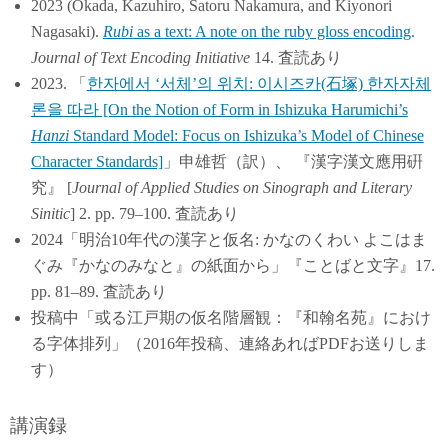
2023 (Okada, Kazuhiro, Satoru Nakamura, and Kiyonori
Nagasaki).
Rubi
as a text: A note on the ruby gloss encoding
.
Journal of Text Encoding Initiative
14. 査読あり
2023. 「
한자에서 ‘서체’의 위치: 이시즈카(石塚) 한자자체
론을 따라 [On the Notion of Form in Ishizuka Harumichi’s
Hanzi
Standard Model: Focus on Ishizuka’s Model of Chinese
Character Standards]
」申雄哲（訳）、 『漢字漢文應用硏
究』 [
Journal of Applied Studies on Sinograph and Literary
Sinitic
] 2. pp. 79–100. 査読あり
2024「明治10年代の漢字と仮名: かなのくわい よこはま
ぐみ『かなのみなと』の紙面から」『ことばと文字』17.
pp. 81–89. 査読あり
投稿中「或る江戸期の仮名階層観：『和翰名苑』におけ
る字体排列」（2016年投稿、連絡あればPDFお送りしま
す）
講演録