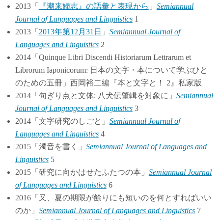
2013「
『潮来婦志』の語彙と表現から
」
Semiannual
Journal of Languages and Linguistics
1
2013「
2013年第12月31日
」
Semiannual Journal of
Languages and Linguistics
2
2014「Quinque Libri Discendi Historiarum Lettrarum et
Librorum Iaponicorum: 日本の文字・本について学ぶひと
のための五冊」西岡裕二編『本と文字と！ 2』私家版
2014「句ぎり点と文体: 八犬伝肇輯を対象に」
Semiannual
Journal of Languages and Linguistics
3
2014「文字研究のしごと」
Semiannual Journal of
Languages and Linguistics
4
2015「濁音を書く」
Semiannual Journal of Languages and
Linguistics
5
2015「研究に向かはせたふたつの本」
Semiannual Journal
of Languages and Linguistics
6
2016「又、夏の期限が餘りにも短いのを何とすればいい
のか」
Semiannual Journal of Languages and Linguistics
7