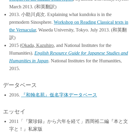
March 2013. (和英翻訳)
2013. 小助川貞次. Explaining what kundoku is in the
premodern Sinosphere.
Workshop on Reading Classical texts in
the Vernacular
, Waseda University, Tokyo. July 2013. (和英翻
訳)
2015 (
Okada, Kazuhiro
, and National Institutes for the
Humanities).
English Resource Guide for Japanese Studies and
Humanities in Japan
. National Institutes for the Humanities,
2015.
データベース
2016.
『和翰名苑』仮名字体データベース
エッセイ
2011「『聚珍録』から六年を経て」西岡裕二編『本と文
字と！』私家版