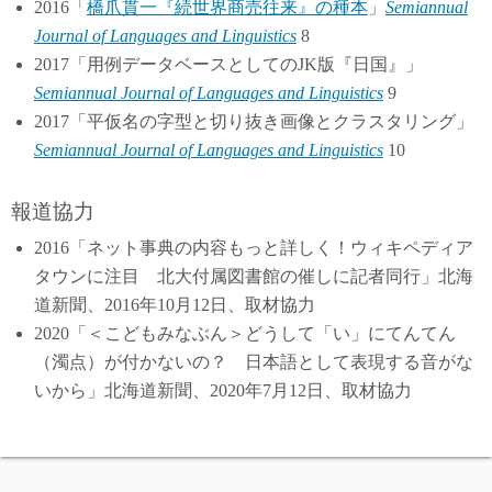
2016「
橋爪貫一『続世界商売往来』の種本
」
Semiannual
Journal of Languages and Linguistics
8
2017「用例データベースとしてのJK版『日国』」
Semiannual Journal of Languages and Linguistics
9
2017「平仮名の字型と切り抜き画像とクラスタリング」
Semiannual Journal of Languages and Linguistics
10
報道協力
2016「ネット事典の内容もっと詳しく！ウィキペディア
タウンに注目 北大付属図書館の催しに記者同行」北海
道新聞、2016年10月12日、取材協力
2020「＜こどもみなぶん＞どうして「い」にてんてん
（濁点）が付かないの？ 日本語として表現する音がな
いから」北海道新聞、2020年7月12日、取材協力