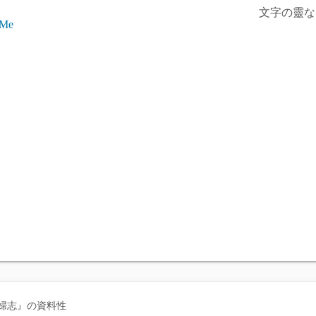
文字の靈な
 Me
婦志』の資料性