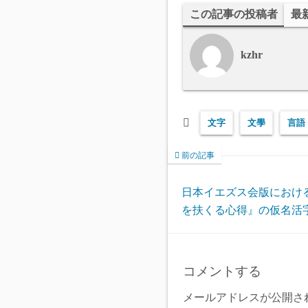
この記事の投稿者
最
kzhr
文字
文學
言語
前の記事
日本イエズス会版における
を扶くる心得』の仮名活
コメントする
メールアドレスが公開さ