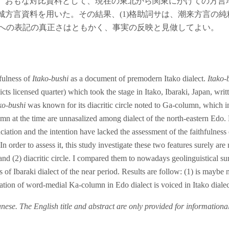
、おもな対比資料として、現在の東北から関東にかけての方言
城方言資料を用いた。その結果、(1)格助詞サは、潮来方言の
の語への表記の真正さはともかく、事実の反映と見做してよい。
hfulness of
Itako-bushi
as a document of premodern Itako dialect.
Itako-
cts licensed quarter) which took the stage in Itako, Ibaraki, Japan, wri
ko-bushi
was known for its diacritic circle noted to Ga-column, which im
mn at the time are unnasalized among dialect of the north-eastern Edo
iation and the intention have lacked the assessment of the faithfulness
 order to assess it, this study investigate these two features surely are 
a” and (2) diacritic circle. I compared them to nowadays geolinguistical 
of Ibaraki dialect of the near period. Results are follow: (1) is maybe 
ciation of word-medial Ka-column in Edo dialect is voiced in Itako dialec
panese. The English title and abstract are only provided for informationa