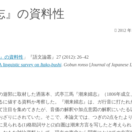
志』の資料性
2012 年
』の資料性
」『語文論叢』27 (2012): 26–42
A linguistic survey on
Itako-bushi
.
Gobun ronso
[
Journal of Japanese 
遊郭に取材した洒落本、式亭三馬『潮来婦志』（1806年成立、
るに値する資料か考察した。『潮来婦志』は、ガ行音に打たれ
て注目を集めてきたが、音価の解釈や加点意図の解釈にいたる
おざりにされていた。そこで、本論文では、つぎの2点をたよ
見られる(1)格助詞サと(2)白圏は潮来方言を写したと考えら