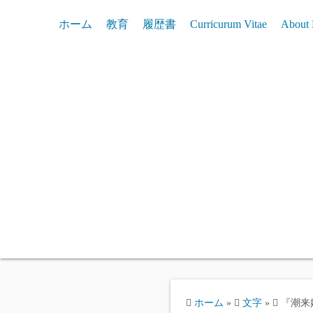
コ
ホーム
教育
履歴書
Curricurum Vitae
About
ン
テ
ン
ツ
へ
ス
キ
ッ
プ
ホーム
»
文字
»
『潮来