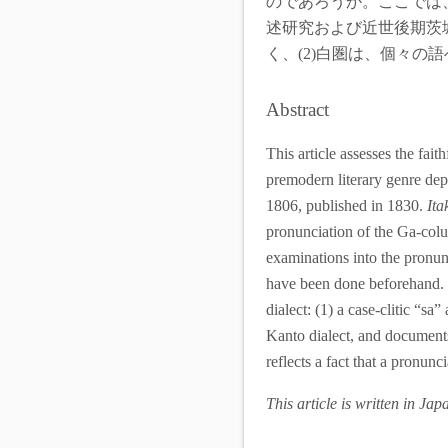
のであろうか。ここでは
述研究および近世後期茨
く、(2)白圏は、個々
Abstract
This article assesses the fait
premodern literary genre depi
1806, published in 1830.
Ita
pronunciation of the Ga-colu
examinations into the pronunc
have been done beforehand. In
dialect: (1) a case-clitic “s
Kanto dialect, and documents 
reflects a fact that a pronun
This article is written in Ja