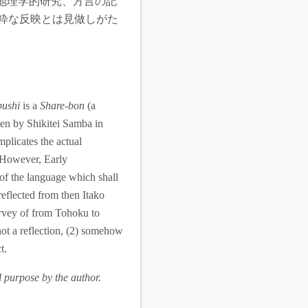
地理学的研究、方言の記
純粋な反映とは見做しがた
bushi
is a
Share-bon
(a
tten by Shikitei Samba in
plicates the actual
. However, Early
 of the language which shall
reflected from then Itako
survey of from Tohoku to
not a reflection, (2) somehow
t.
l purpose by the author.