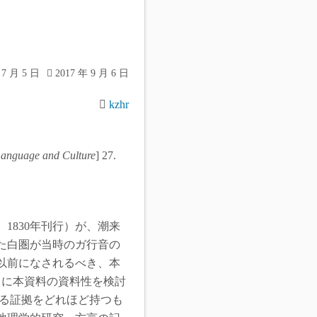
 7 月 5 日
2017 年 9 月 6 日
kzhr
Language and Culture
] 27.
1830年刊行）が、潮来
た白圏が当時のガ行音の
以前になされるべき、本
りに本資料の資料性を検討
れる証拠をどれほど持つも