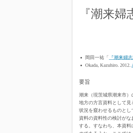
『潮来婦
岡田一祐「
『潮来婦志
Okada, Kazuhiro. 2012.
要旨
潮来（現茨城県潮来市）の
地方の方言資料として見
状況を窺わせるものとし
資料の資料性の検討がな
する。すなわち、本資料に